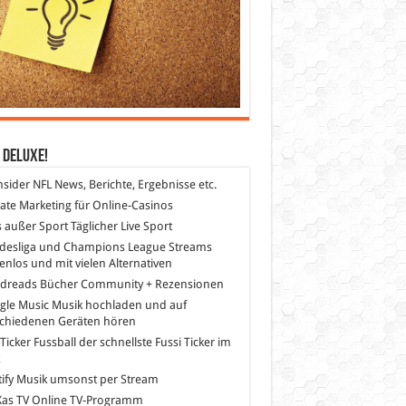
 DeLuXe!
nsider
NFL News, Berichte, Ergebnisse etc.
liate Marketing
für Online-Casinos
s außer Sport
Täglicher Live Sport
desliga und Champions League Streams
enlos und mit vielen Alternativen
dreads
Bücher Community + Rezensionen
gle Music
Musik hochladen und auf
schiedenen Geräten hören
 Ticker Fussball
der schnellste Fussi Ticker im
z
ify
Musik umsonst per Stream
as TV
Online TV-Programm