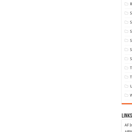
S
S
S
S
S
T
T
Links
AF I
Affi