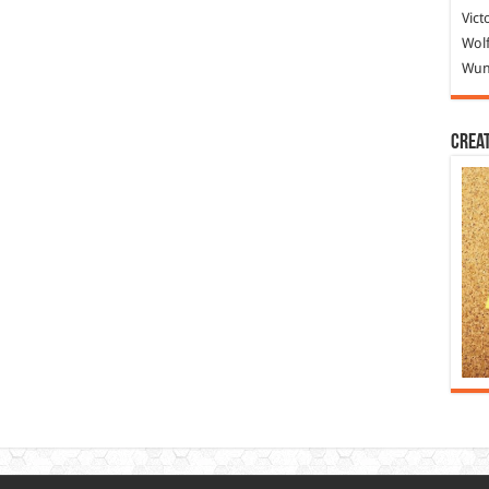
Vict
Wolf
Wund
Crea