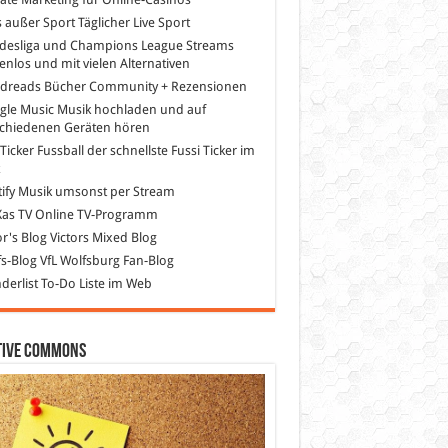
s außer Sport
Täglicher Live Sport
desliga und Champions League Streams
enlos und mit vielen Alternativen
dreads
Bücher Community + Rezensionen
gle Music
Musik hochladen und auf
schiedenen Geräten hören
 Ticker Fussball
der schnellste Fussi Ticker im
z
ify
Musik umsonst per Stream
as TV
Online TV-Programm
or's Blog
Victors Mixed Blog
s-Blog
VfL Wolfsburg Fan-Blog
erlist
To-Do Liste im Web
tive Commons