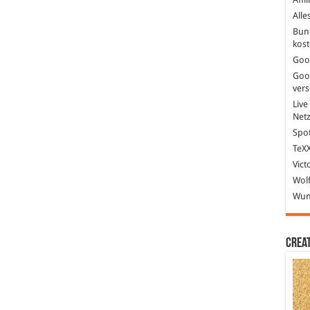
Alle
Bun
kost
Goo
Goo
ver
Live
Net
Spot
TeXX
Vict
Wolf
Wund
Crea