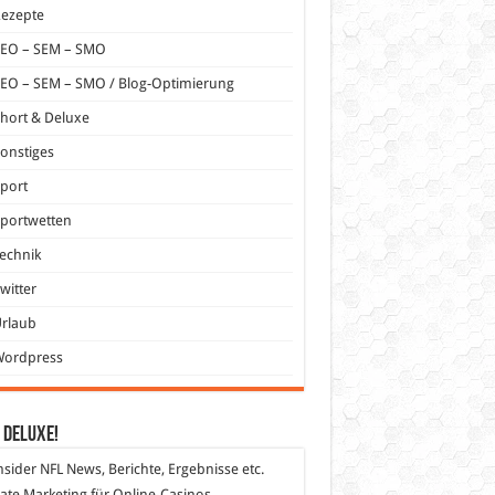
Rezepte
SEO – SEM – SMO
EO – SEM – SMO / Blog-Optimierung
hort & Deluxe
onstiges
port
portwetten
echnik
witter
Urlaub
Wordpress
 DeLuXe!
nsider
NFL News, Berichte, Ergebnisse etc.
liate Marketing
für Online-Casinos