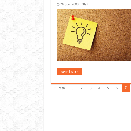
20. Juni 2009
2
Weiterlesen »
7
« Erste
...
«
3
4
5
6