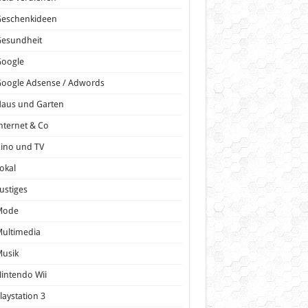
Geschenkideen
Gesundheit
Google
oogle Adsense / Adwords
Haus und Garten
nternet & Co
ino und TV
okal
ustiges
Mode
ultimedia
Musik
intendo Wii
laystation 3