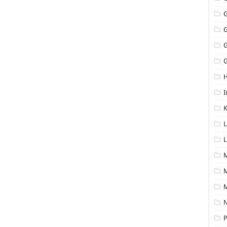
G
I
K
L
L
M
N
P