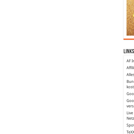
Links
AF I
Affi
Alle
Bun
kost
Goo
Goo
ver
Live
Net
Spot
TeXX