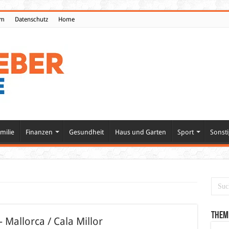
um
Datenschutz
Home
milie
Finanzen
Gesundheit
Haus und Garten
Sport
Sonsti
Them
 Mallorca / Cala Millor