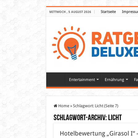
Startseite
Impress
MITTWOCH , 5 AUGUST 2026
Entertainment
Ernährung
Fa
Home
»
Schlagwort:
Licht
(Seite 7)
Schlagwort-Archiv:
Licht
Hotelbewertung „Girasol I“ –