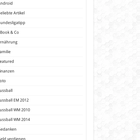
Android
eliebte Artikel
undesligatipp
eBook & Co
Ernährung
amilie
eatured
inanzen
oto
ussball
ussball EM 2012
ussball WM 2010
ussball WM 2014
Gedanken
eld verdienen