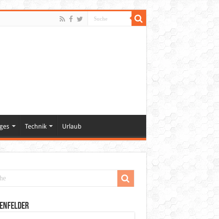
ges
Technik
Urlaub
enfelder