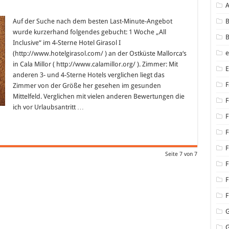
Auf der Suche nach dem besten Last-Minute-Angebot
B
wurde kurzerhand folgendes gebucht: 1 Woche „All
B
Inclusive“ im 4-Sterne Hotel Girasol I
(http://www.hotelgirasol.com/ ) an der Ostküste Mallorca‘s
in Cala Millor ( http://www.calamillor.org/ ). Zimmer: Mit
anderen 3- und 4-Sterne Hotels verglichen liegt das
F
Zimmer von der Größe her gesehen im gesunden
Mittelfeld. Verglichen mit vielen anderen Bewertungen die
F
ich vor Urlaubsantritt …
F
F
F
Seite 7 von 7
F
F
F
G