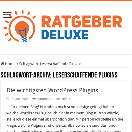
Home
»
Schlagwort:
Leserschaffende Plugins
Schlagwort-Archiv:
Leserschaffende Plugins
Die wichtigsten WordPress Plugins…
für
10. Juni 2009
Kommentare deaktiviert
Die
wichtigsten
…für meinen Blog! Nachdem mich schon einige gefragt haben
WordPress
welche WordPress-Plugins ich hier in meinem Blog nutzen würde,
Plugins…
stelle ich diese einmal übersichtlich dar. Mir persönlich stellte ich die
Frage, welche Plugins sind unverzichtbar, wieviele sind das, und
welche füge ich hinzu um dem Blog eine individuelle Note zu geben.