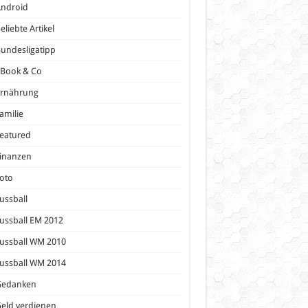
Android
eliebte Artikel
undesligatipp
eBook & Co
Ernährung
amilie
eatured
inanzen
oto
ussball
ussball EM 2012
ussball WM 2010
ussball WM 2014
Gedanken
eld verdienen