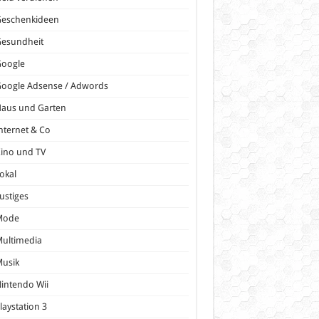
Geschenkideen
Gesundheit
Google
oogle Adsense / Adwords
Haus und Garten
nternet & Co
ino und TV
okal
ustiges
Mode
ultimedia
Musik
intendo Wii
laystation 3