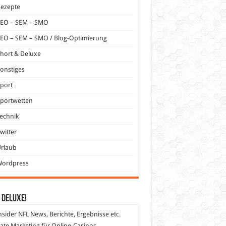
Rezepte
SEO – SEM – SMO
EO – SEM – SMO / Blog-Optimierung
hort & Deluxe
onstiges
port
portwetten
echnik
witter
Urlaub
Wordpress
 DeLuXe!
nsider
NFL News, Berichte, Ergebnisse etc.
liate Marketing
für Online-Casinos