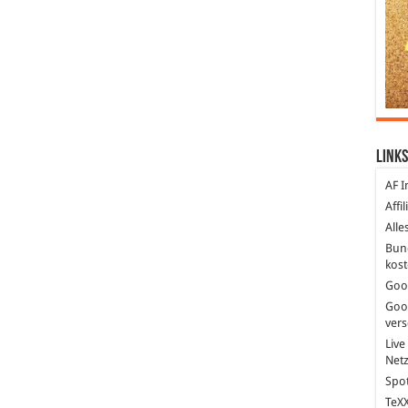
Links
AF I
Affi
Alle
Bun
kost
Goo
Goo
ver
Live
Net
Spot
TeXX