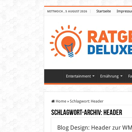
Startseite
Impress
MITTWOCH , 5 AUGUST 2026
Entertainment
Ernährung
Fa
Home
»
Schlagwort:
Header
Schlagwort-Archiv:
Header
Blog Design: Header zur WM