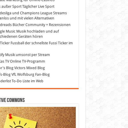
s außer Sport
Täglicher Live Sport
desliga und Champions League Streams
enlos und mit vielen Alternativen
dreads
Bücher Community + Rezensionen
gle Music
Musik hochladen und auf
schiedenen Geräten hören
 Ticker Fussball
der schnellste Fussi Ticker im
z
ify
Musik umsonst per Stream
as TV
Online TV-Programm
or's Blog
Victors Mixed Blog
s-Blog
VfL Wolfsburg Fan-Blog
erlist
To-Do Liste im Web
tive Commons