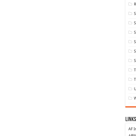
S
S
S
S
S
T
T
Links
AF I
Affi