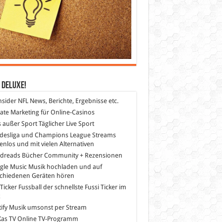
 DeLuXe!
nsider
NFL News, Berichte, Ergebnisse etc.
liate Marketing
für Online-Casinos
s außer Sport
Täglicher Live Sport
desliga und Champions League Streams
enlos und mit vielen Alternativen
dreads
Bücher Community + Rezensionen
gle Music
Musik hochladen und auf
schiedenen Geräten hören
 Ticker Fussball
der schnellste Fussi Ticker im
z
ify
Musik umsonst per Stream
as TV
Online TV-Programm