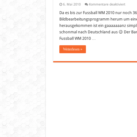
für
6. Mai 2010
Kommentare deaktiviert
Blog
Design:
Da es bis zur Fussball WM 2010 nur noch 36
Header
Bildbearbeitungsprogramm herum um einen 
zur
WM
herausgekommen ist ein gaaaaaaanz simpler
2010
schonmal nach Deutschland aus 😉 Der Ban
/
Blog
Fussball WM 2010 …
Parade
Weiterlesen »