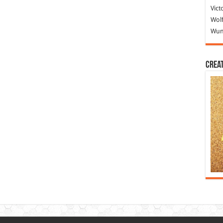
Vict
Wolf
Wund
Crea