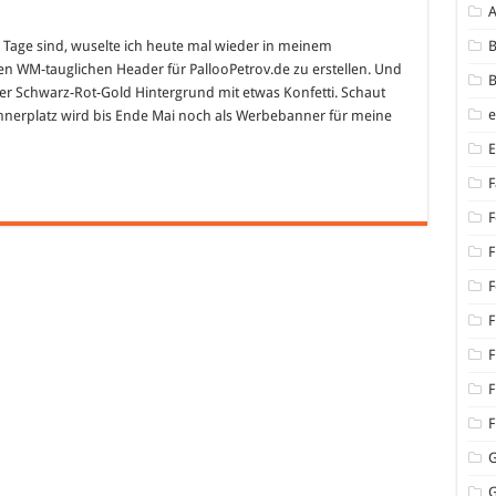
 Tage sind, wuselte ich heute mal wieder in meinem
B
WM-tauglichen Header für PallooPetrov.de zu erstellen. Und
B
 Schwarz-Rot-Gold Hintergrund mit etwas Konfetti. Schaut
nerplatz wird bis Ende Mai noch als Werbebanner für meine
F
F
F
F
F
F
F
F
G