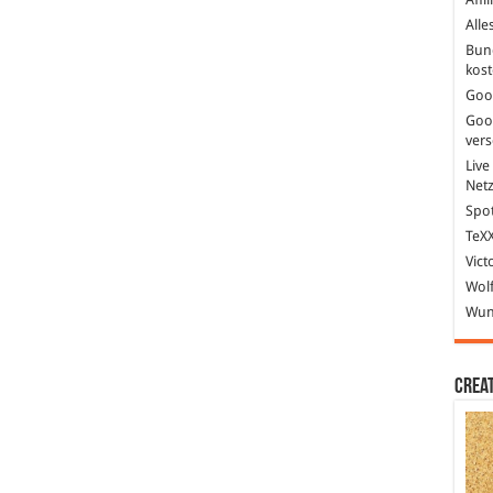
Alle
Bun
kost
Goo
Goo
ver
Live
Net
Spot
TeXX
Vict
Wolf
Wund
Crea