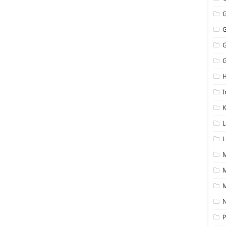
G
I
K
L
L
M
N
P