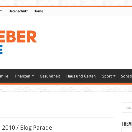
um
Datenschutz
Home
milie
Finanzen
Gesundheit
Haus und Garten
Sport
Sonsti
Them
 2010 / Blog Parade