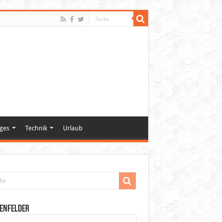
ges
Technik
Urlaub
enfelder