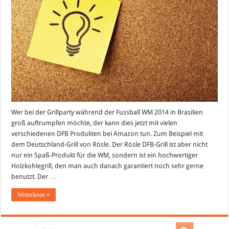
für
die
WM
Grillparty
Wer bei der Grillparty während der Fussball WM 2014 in Brasilien
groß auftrumpfen möchte, der kann dies jetzt mit vielen
verschiedenen DFB Produkten bei Amazon tun. Zum Beispiel mit
dem Deutschland-Grill von Rösle. Der Rösle DFB-Grill ist aber nicht
nur ein Spaß-Produkt für die WM, sondern ist ein hochwertiger
Holzkohlegrill, den man auch danach garantiert noch sehr gerne
benutzt. Der …
Weiterlesen »