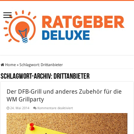
Home
»
Schlagwort:
Drittanbieter
Schlagwort-Archiv:
Drittanbieter
Der DFB-Grill und anderes Zubehör für die
WM Grillparty
für
24. Mai 2014
Kommentare deaktiviert
Der
DFB-
Grill
und
anderes
Zubehör