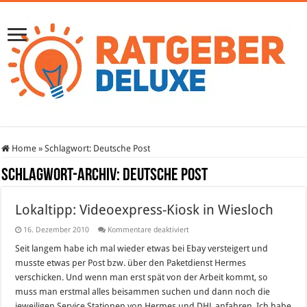
Home
»
Schlagwort:
Deutsche Post
Schlagwort-Archiv:
Deutsche Post
Lokaltipp: Videoexpress-Kiosk in Wiesloch
für
16. Dezember 2010
Kommentare deaktiviert
Lokaltipp:
Videoexpress-
Seit langem habe ich mal wieder etwas bei Ebay versteigert und
Kiosk
musste etwas per Post bzw. über den Paketdienst Hermes
in
Wiesloch
verschicken. Und wenn man erst spät von der Arbeit kommt, so
muss man erstmal alles beisammen suchen und dann noch die
jeweiligen Service Stationen von Hermes und DHL anfahren. Ich habe