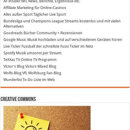
AF Insider
NFL News, Berichte, Ergebnisse etc.
Affiliate Marketing
für Online-Casinos
Alles außer Sport
Täglicher Live Sport
Bundesliga und Champions League Streams
kostenlos und mit vielen
Alternativen
Goodreads
Bücher Community + Rezensionen
Google Music
Musik hochladen und auf verschiedenen Geräten hören
Live Ticker Fussball
der schnellste Fussi Ticker im Netz
Spotify
Musik umsonst per Stream
TeXXas TV
Online TV-Programm
Victor's Blog
Victors Mixed Blog
Wolfs-Blog
VfL Wolfsburg Fan-Blog
Wunderlist
To-Do Liste im Web
Creative Commons