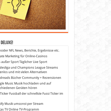
 DeLuXe!
nsider
NFL News, Berichte, Ergebnisse etc.
liate Marketing
für Online-Casinos
s außer Sport
Täglicher Live Sport
desliga und Champions League Streams
enlos und mit vielen Alternativen
dreads
Bücher Community + Rezensionen
gle Music
Musik hochladen und auf
schiedenen Geräten hören
 Ticker Fussball
der schnellste Fussi Ticker im
z
ify
Musik umsonst per Stream
as TV
Online TV-Programm