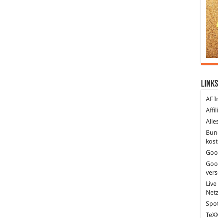
Links
AF I
Affi
Alle
Bun
kost
Goo
Goo
ver
Live
Net
Spot
TeXX