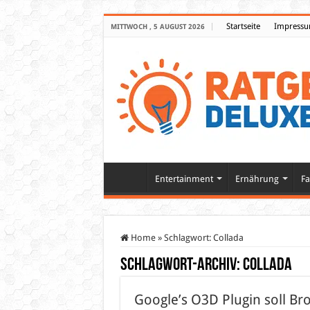
Startseite
Impress
MITTWOCH , 5 AUGUST 2026
Entertainment
Ernährung
Fa
Home
»
Schlagwort:
Collada
Schlagwort-Archiv:
Collada
Google’s O3D Plugin soll Br