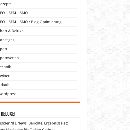
Rezepte
SEO – SEM – SMO
EO – SEM – SMO / Blog-Optimierung
hort & Deluxe
onstiges
port
portwetten
echnik
witter
Urlaub
Wordpress
 DeLuXe!
nsider
NFL News, Berichte, Ergebnisse etc.
liate Marketing
für Online-Casinos