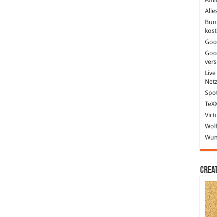
Alle
Bun
kost
Goo
Goo
ver
Live
Net
Spot
TeXX
Vict
Wolf
Wund
Crea