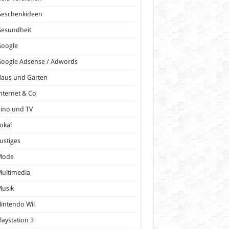
Geschenkideen
Gesundheit
Google
oogle Adsense / Adwords
Haus und Garten
nternet & Co
ino und TV
okal
ustiges
Mode
ultimedia
Musik
intendo Wii
laystation 3