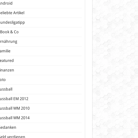
Android
eliebte Artikel
undesligatipp
eBook & Co
Ernährung
amilie
eatured
inanzen
oto
ussball
ussball EM 2012
ussball WM 2010
ussball WM 2014
Gedanken
eld verdienen