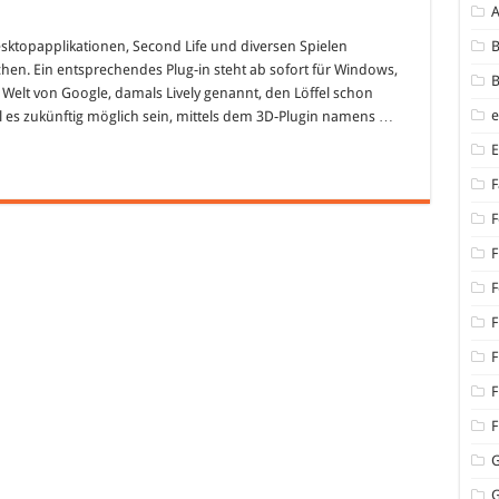
e’s
esktopapplikationen, Second Life und diversen Spielen
B
n
hen. Ein entsprechendes Plug-in steht ab sofort für Windows,
B
ern
Welt von Google, damals Lively genannt, den Löffel schon
ll es zukünftig möglich sein, mittels dem 3D-Plugin namens …
net
ingen
F
F
F
F
F
F
F
F
G