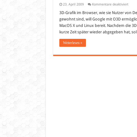
für
23. April 2009
Kommentare deaktiviert
Googl
O3D
3D-Grafik im Browser, wie sie Nutzer von D
Plugi
gewohnt sind, will Google mit O3D ermöglic
soll
Brows
MacOS X und Linux bereit. Nachdem die 3D 
das
kurze Zeit später wieder abgegeben hat, so
3D
Inter
beibr
Weiterlesen »