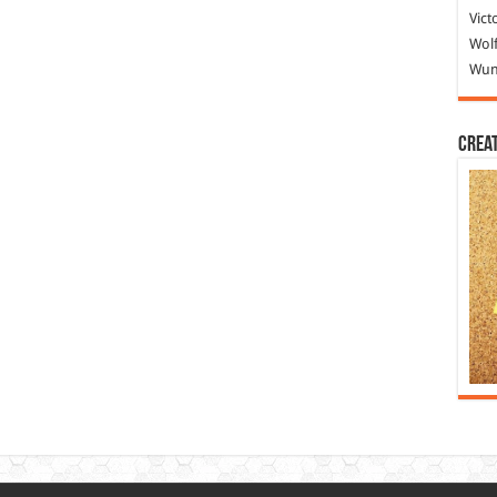
Vict
Wolf
Wund
Crea