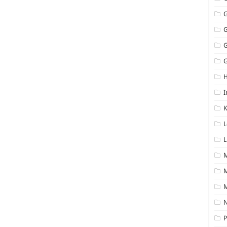
G
I
K
L
L
M
N
P