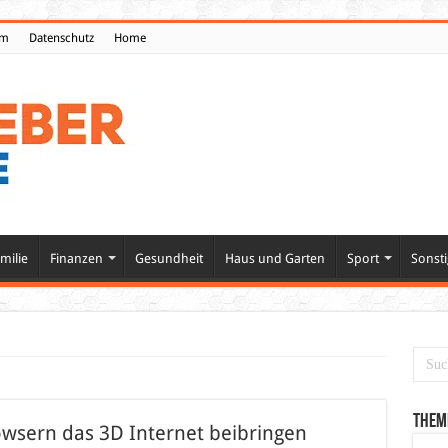
um
Datenschutz
Home
milie
Finanzen
Gesundheit
Haus und Garten
Sport
Sonsti
Them
owsern das 3D Internet beibringen