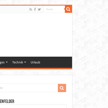
ges
Technik
Urlaub
enfelder