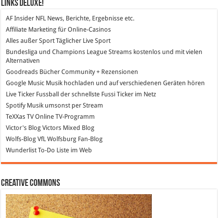
Links DeLuXe!
AF Insider
NFL News, Berichte, Ergebnisse etc.
Affiliate Marketing
für Online-Casinos
Alles außer Sport
Täglicher Live Sport
Bundesliga und Champions League Streams
kostenlos und mit vielen
Alternativen
Goodreads
Bücher Community + Rezensionen
Google Music
Musik hochladen und auf verschiedenen Geräten hören
Live Ticker Fussball
der schnellste Fussi Ticker im Netz
Spotify
Musik umsonst per Stream
TeXXas TV
Online TV-Programm
Victor's Blog
Victors Mixed Blog
Wolfs-Blog
VfL Wolfsburg Fan-Blog
Wunderlist
To-Do Liste im Web
Creative Commons