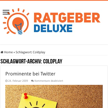
Home
»
Schlagwort:
Coldplay
Schlagwort-Archiv:
Coldplay
Prominente bei Twitter
für
24. Februar 2009
Kommentare deaktiviert
Prominente
bei
Twitter