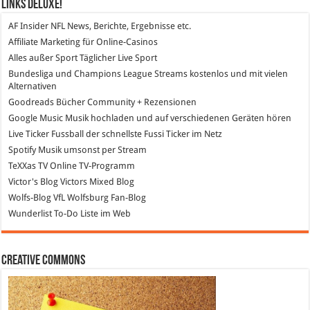
Links DeLuXe!
AF Insider
NFL News, Berichte, Ergebnisse etc.
Affiliate Marketing
für Online-Casinos
Alles außer Sport
Täglicher Live Sport
Bundesliga und Champions League Streams
kostenlos und mit vielen
Alternativen
Goodreads
Bücher Community + Rezensionen
Google Music
Musik hochladen und auf verschiedenen Geräten hören
Live Ticker Fussball
der schnellste Fussi Ticker im Netz
Spotify
Musik umsonst per Stream
TeXXas TV
Online TV-Programm
Victor's Blog
Victors Mixed Blog
Wolfs-Blog
VfL Wolfsburg Fan-Blog
Wunderlist
To-Do Liste im Web
Creative Commons