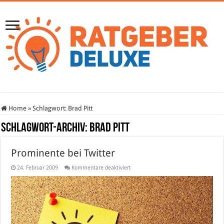
Home
»
Schlagwort:
Brad Pitt
Schlagwort-Archiv:
Brad Pitt
Prominente bei Twitter
für
24. Februar 2009
Kommentare deaktiviert
Prominente
bei
Twitter