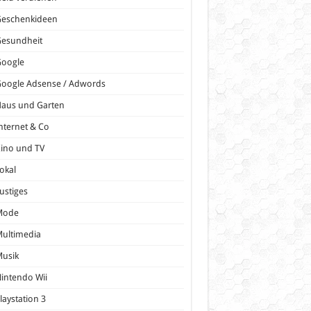
Geschenkideen
Gesundheit
Google
oogle Adsense / Adwords
Haus und Garten
nternet & Co
ino und TV
okal
ustiges
Mode
ultimedia
Musik
intendo Wii
laystation 3