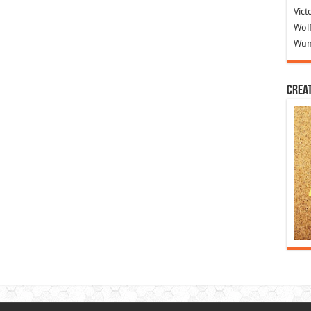
Vict
Wolf
Wund
Crea