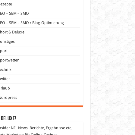
Rezepte
SEO – SEM – SMO
EO – SEM – SMO / Blog-Optimierung
hort & Deluxe
onstiges
port
portwetten
echnik
witter
Urlaub
Wordpress
 DeLuXe!
nsider
NFL News, Berichte, Ergebnisse etc.
liate Marketing
für Online-Casinos