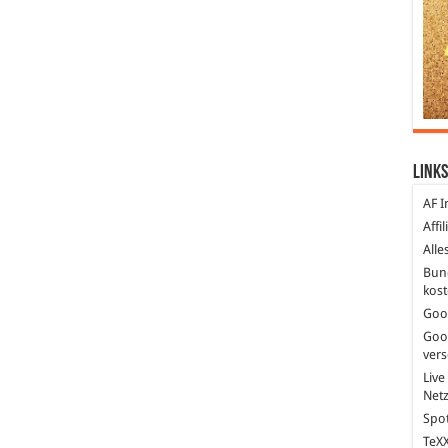
Links
AF I
Affi
Alle
Bun
kost
Goo
Goo
ver
Live
Net
Spot
TeXX