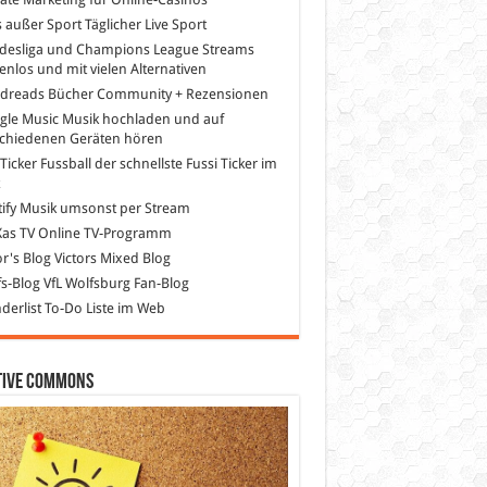
s außer Sport
Täglicher Live Sport
desliga und Champions League Streams
enlos und mit vielen Alternativen
dreads
Bücher Community + Rezensionen
gle Music
Musik hochladen und auf
schiedenen Geräten hören
 Ticker Fussball
der schnellste Fussi Ticker im
z
ify
Musik umsonst per Stream
as TV
Online TV-Programm
or's Blog
Victors Mixed Blog
s-Blog
VfL Wolfsburg Fan-Blog
erlist
To-Do Liste im Web
tive Commons