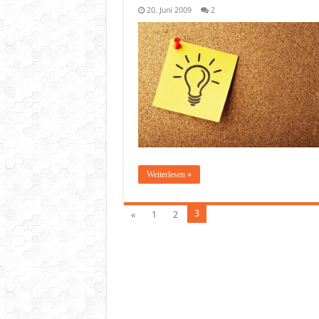
20. Juni 2009
2
Weiterlesen »
3
«
1
2