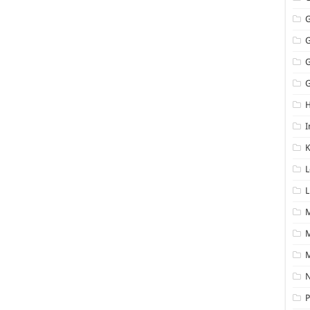
G
I
K
L
L
M
N
P