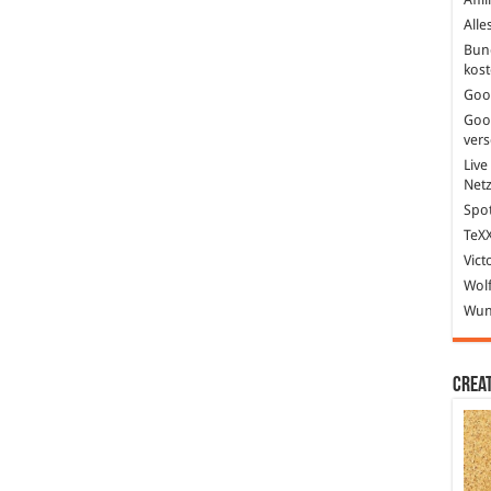
Alle
Bun
kost
Goo
Goo
ver
Live
Net
Spot
TeXX
Vict
Wolf
Wund
Crea