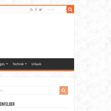
ges
Technik
Urlaub
enfelder