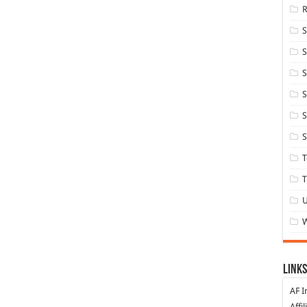
S
S
S
S
S
T
T
Links
AF I
Affi