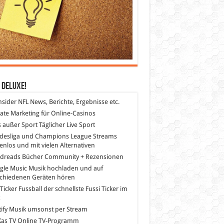
 DeLuXe!
nsider
NFL News, Berichte, Ergebnisse etc.
liate Marketing
für Online-Casinos
s außer Sport
Täglicher Live Sport
desliga und Champions League Streams
enlos und mit vielen Alternativen
dreads
Bücher Community + Rezensionen
gle Music
Musik hochladen und auf
schiedenen Geräten hören
 Ticker Fussball
der schnellste Fussi Ticker im
z
ify
Musik umsonst per Stream
as TV
Online TV-Programm