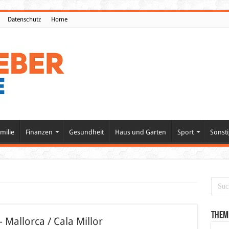
Datenschutz
Home
milie
Finanzen
Gesundheit
Haus und Garten
Sport
Sonsti
Them
 Mallorca / Cala Millor