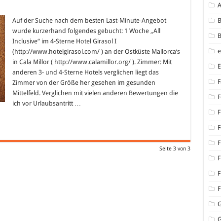
Auf der Suche nach dem besten Last-Minute-Angebot
B
wurde kurzerhand folgendes gebucht: 1 Woche „All
B
Inclusive“ im 4-Sterne Hotel Girasol I
(http://www.hotelgirasol.com/ ) an der Ostküste Mallorca‘s
in Cala Millor ( http://www.calamillor.org/ ). Zimmer: Mit
anderen 3- und 4-Sterne Hotels verglichen liegt das
F
Zimmer von der Größe her gesehen im gesunden
Mittelfeld. Verglichen mit vielen anderen Bewertungen die
F
ich vor Urlaubsantritt …
F
F
F
Seite 3 von 3
F
F
F
G