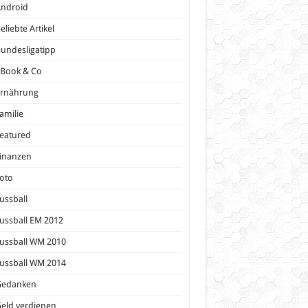
Android
eliebte Artikel
undesligatipp
eBook & Co
Ernährung
amilie
eatured
inanzen
oto
ussball
ussball EM 2012
ussball WM 2010
ussball WM 2014
Gedanken
eld verdienen