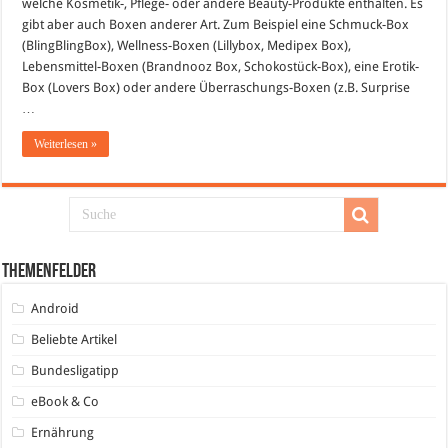
welche Kosmetik-, Pflege- oder andere Beauty-Produkte enthalten. Es
gibt aber auch Boxen anderer Art. Zum Beispiel eine Schmuck-Box
(BlingBlingBox), Wellness-Boxen (Lillybox, Medipex Box),
Lebensmittel-Boxen (Brandnooz Box, Schokostück-Box), eine Erotik-
Box (Lovers Box) oder andere Überraschungs-Boxen (z.B. Surprise
…
Weiterlesen »
Themenfelder
Android
Beliebte Artikel
Bundesligatipp
eBook & Co
Ernährung