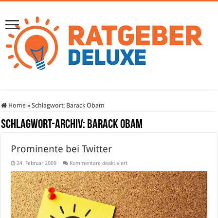
Home
»
Schlagwort:
Barack Obam
Schlagwort-Archiv:
Barack Obam
Prominente bei Twitter
für
24. Februar 2009
Kommentare deaktiviert
Prominente
bei
Twitter