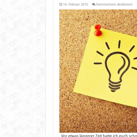
für
14. Februar 2016
Kommentare deaktiviert
Sa
na
§3
–
Ler
Vi
Vor etwas längerer Zeit hatte ich euch sc