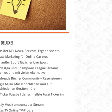
 DeLuXe!
nsider
NFL News, Berichte, Ergebnisse etc.
liate Marketing
für Online-Casinos
s außer Sport
Täglicher Live Sport
desliga und Champions League Streams
enlos und mit vielen Alternativen
dreads
Bücher Community + Rezensionen
gle Music
Musik hochladen und auf
schiedenen Geräten hören
 Ticker Fussball
der schnellste Fussi Ticker im
z
ify
Musik umsonst per Stream
as TV
Online TV-Programm