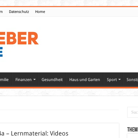
um
Datenschutz
Home
milie
Finanzen
Gesundheit
Haus und Garten
Sport
Sonsti
Them
 – Lernmaterial: Videos