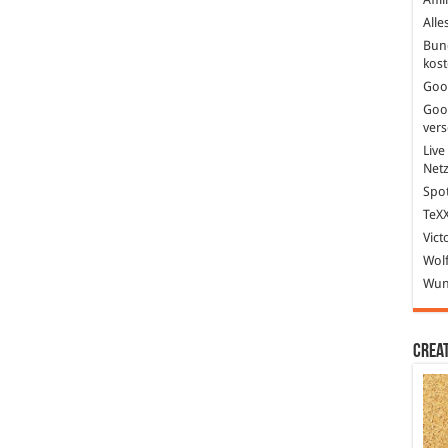
Alle
Bun
kost
Goo
Goo
ver
Live
Net
Spot
TeXX
Vict
Wolf
Wund
Crea