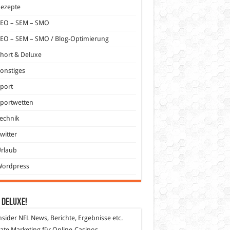
Rezepte
SEO – SEM – SMO
EO – SEM – SMO / Blog-Optimierung
hort & Deluxe
onstiges
port
portwetten
echnik
witter
Urlaub
Wordpress
 DeLuXe!
nsider
NFL News, Berichte, Ergebnisse etc.
liate Marketing
für Online-Casinos