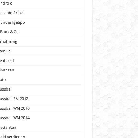
Android
eliebte Artikel
undesligatipp
eBook & Co
Ernährung
amilie
eatured
inanzen
oto
ussball
ussball EM 2012
ussball WM 2010
ussball WM 2014
Gedanken
eld verdienen