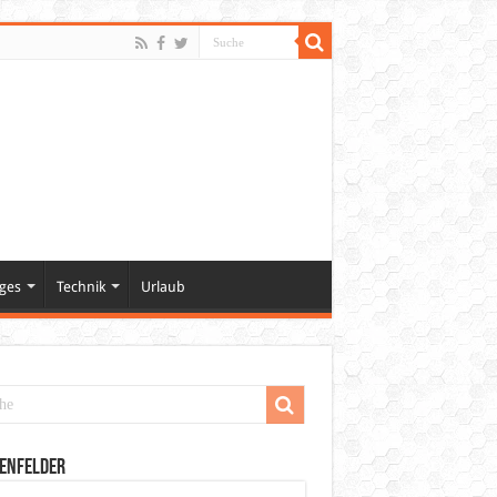
ges
Technik
Urlaub
enfelder