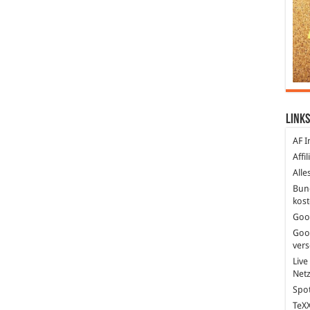
Links
AF I
Affi
Alle
Bun
kost
Goo
Goo
ver
Live
Net
Spot
TeXX