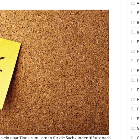
chkundeprüfung
ch
B
4a
B
nmaterial:
deos
F
F
F
F
F
F
F
F
hon ein paar Tipps zum Lernen für die Sachkundeprüfung nach
G