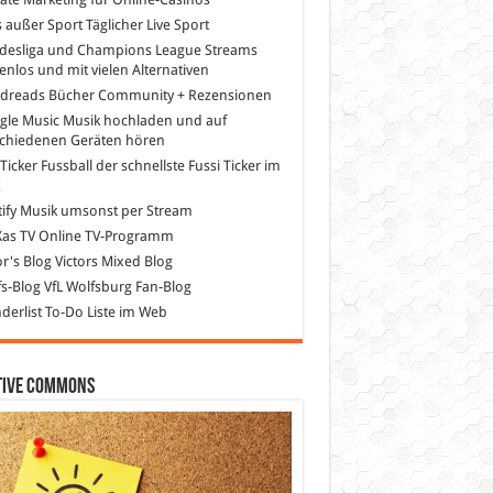
s außer Sport
Täglicher Live Sport
desliga und Champions League Streams
enlos und mit vielen Alternativen
dreads
Bücher Community + Rezensionen
gle Music
Musik hochladen und auf
schiedenen Geräten hören
 Ticker Fussball
der schnellste Fussi Ticker im
z
ify
Musik umsonst per Stream
as TV
Online TV-Programm
or's Blog
Victors Mixed Blog
s-Blog
VfL Wolfsburg Fan-Blog
erlist
To-Do Liste im Web
tive Commons