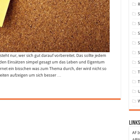
S
S
S
S
ht nur, wer sich gut darauf vorbereitet. Das sollte jedem
in den Einsätzen simpel gesagt um das Leben und Eigentum
S
ternet ein bisschen was zum Thema durch, der wird nicht so
T
keiten aufzeigen um sich besser …
T
Links
AF I
Affi