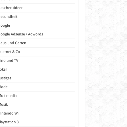
Geschenkideen
Gesundheit
Google
oogle Adsense / Adwords
Haus und Garten
nternet & Co
ino und TV
okal
ustiges
Mode
ultimedia
Musik
intendo Wii
laystation 3