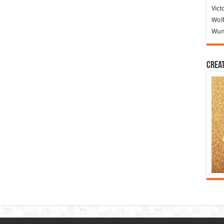
Vict
Wolf
Wund
Crea