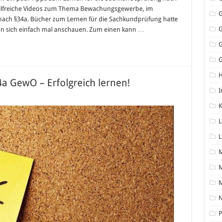
hilfreiche Videos zum Thema Bewachungsgewerbe, im
nach §34a. Bücher zum Lernen für die Sachkundprüfung hatte
e man sich einfach mal anschauen. Zum einen kann …
G
 GewO – Erfolgreich lernen!
I
K
L
L
M
N
P