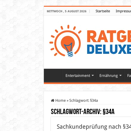
Startseite
Impress
MITTWOCH , 5 AUGUST 2026
Entertainment
Ernährung
Fa
Home
»
Schlagwort:
§34a
Schlagwort-Archiv:
§34a
Sachkundeprüfung nach §34a