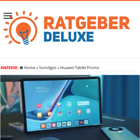
ANZEIGE:
Home
»
Sonstiges
»
Huawei Tablet Promo