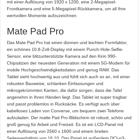
mit einer Auflösung von 1920 x 1200, eine 2-Megapixel-
Frontkamera und eine 5-Megapixel-Rückkamera, um all Ihre
wertvollen Momente aufzuzeichnen.
Mate Pad Pro
Das Mate Pad Pro hat einen dünnen und leichten Formfaktor,
ein schönes 10,8-Zoll-Display mit einem Punch-Hole-Selfie-
Sensor, eine blitzunterstützte Kamera auf den Kirin 990-
Chipsätzen der neuesten Generation mit einem 5G-Modem für
mobile Hochgeschwindigkeitsdaten und genug RAM. Das
Tablet sieht hochwertig aus und fühlt sich auch so an, mit einer
robusten Bauweise, schlanken Einfassungen und
mikrogekrümmten Kanten, die dafür sorgen, dass die Tafel
angenehm in Ihren Händen liegt. Das Tablet ist super tragbar
und passt problemlos in Rucksäcke. Es verfügt auch über
kabelloses Laden von Converse, um bequem zwei Telefone
aufzuladen. Der matte Pad Pro-Bildschirm ist robust, schön und
groß genug für Arbeit und Freizeit. Es ist ein LCD-Panel mit
einer Auflösung von 2560 x 1600 und einem breiten
Seitenverhältnis von 16,10. Das Panel ist außerdem DCI-p3-